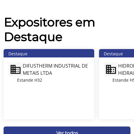
Expositores em
Destaque
Destaque
Destaque
DIFUSTHERM INDUSTRIAL DE
HIDRO
METAIS LTDA
HIDRA
Estande
H32
Estande
H
Ver todos