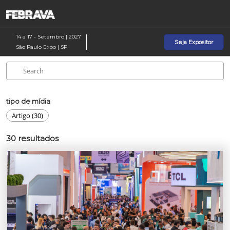
Pular
A
para
p
o
d
14 a 17 - Setembro | 2027
Seja Expositor
conteúdo
n
São Paulo Expo | SP
tipo de mídia
Artigo (30)
30
resultados