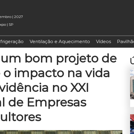
etembro | 2027
xpo | SP
frigeração
Ventilação e Aquecimento
Vídeos
Pavilh
 um bom projeto de
Ú
 o impacto na vida
vidência no XXI
l de Empresas
ultores