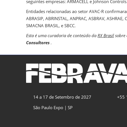
seguintes empresas: ARMACELL e Johnson Controls
Entidades relacionadas ao setor AVAC-R confirmara
ABRASIP, ABRINSTAL, ANPRAC, ASBRAV, ASHRAE, C
SMACNA BRASIL, e SBCC.
Esta é uma curadoria de conteúdo da
RX Brasil
sobre
Consultores
.
14 a 17 de Setembro de 2027
+55 
São Paulo Expo | SP