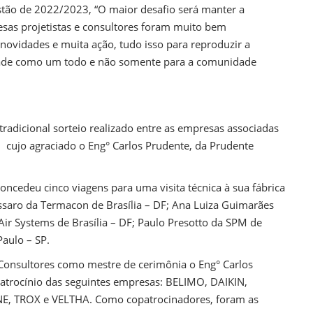
estão de 2022/2023, “O maior desafio será manter a
esas projetistas e consultores foram muito bem
ovidades e muita ação, tudo isso para reproduzir a
dade como um todo e não somente para a comunidade
adicional sorteio realizado entre as empresas associadas
cujo agraciado o Eng° Carlos Prudente, da Prudente
concedeu cinco viagens para uma visita técnica à sua fábrica
essaro da Termacon de Brasília – DF; Ana Luiza Guimarães
 Air Systems de Brasília – DF; Paulo Presotto da SPM de
Paulo – SP.
 Consultores como mestre de cerimônia o Eng° Carlos
atrocínio das seguintes empresas: BELIMO, DAIKIN,
, TROX e VELTHA. Como copatrocinadores, foram as