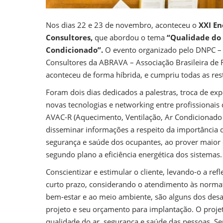
Nos dias 22 e 23 de novembro, aconteceu o
XXI En
Consultores,
que abordou o tema
“Qualidade do 
Condicionado”.
O evento organizado pelo DNPC – 
Consultores da ABRAVA – Associação Brasileira de 
aconteceu de forma híbrida, e cumpriu todas as rest
Foram dois dias dedicados a palestras, troca de ex
novas tecnologias e networking entre profissionais
AVAC-R (Aquecimento, Ventilação, Ar Condicionado e
disseminar informações a respeito da importância 
segurança e saúde dos ocupantes, ao prover maior 
segundo plano a eficiência energética dos sistemas.
Conscientizar e estimular o cliente, levando-o a re
curto prazo, considerando o atendimento às norma
bem-estar e ao meio ambiente, são alguns dos des
projeto e seu orçamento para implantação. O projet
qualidade do ar, segurança e saúde das pessoas. 