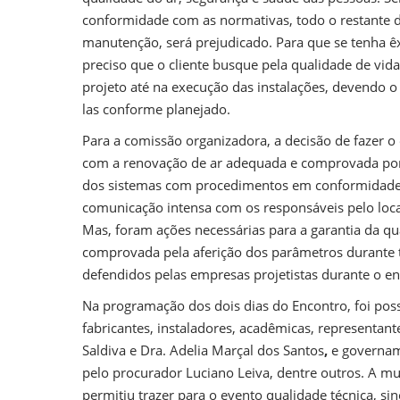
conformidade com as normativas, todo o restante d
manutenção, será prejudicado. Para que se tenha ê
preciso que o cliente busque pela qualidade de v
projeto até na execução das instalações, devendo o 
las conforme planejado.
Para a comissão organizadora, a decisão de fazer 
com a renovação de ar adequada e comprovada por 
dos sistemas com procedimentos em conformidade
comunicação intensa com os responsáveis pelo local
Mas, foram ações necessárias para a garantia da qu
comprovada pela aferição dos parâmetros durante t
defendidos pelas empresas projetistas durante o e
Na programação dos dois dias do Encontro, foi possí
fabricantes, instaladores, acadêmicas, representan
Saldiva e Dra. Adelia Marçal dos Santos
,
e govername
pelo procurador Luciano Leiva, dentre outros. A mul
permitiu trazer para o evento qualidade técnica, si