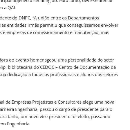
cipal objetivo a ser atingido. Para tanto, deve-se atentar
m a QAI.
idente do DNPC, “A união entre os Departamentos
s entidades irmãs permitiu que conseguíssemos envolver
ores e empresas de comissionamento e manutenção, mas
adora do evento homenageou uma personalidade do setor
Felip, bibliotecária do CEDOC – Centro de Documentação da
 dedicação a todos os profissionais e alunos dos setores
al de Empresas Projetistas e Consultores elege uma nova
Garneira Engenharia, passou o cargo de presidente para o
ara tanto, um novo vice-presidente foi eleito, passando
con Engenharia.