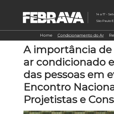
Pular
para
14 a 17 - S
o
São Paulo E
conteúdo
Home
Condicionamento do Ar
Re
A importância de
ar condicionado e
das pessoas em e
Encontro Naciona
Projetistas e Cons