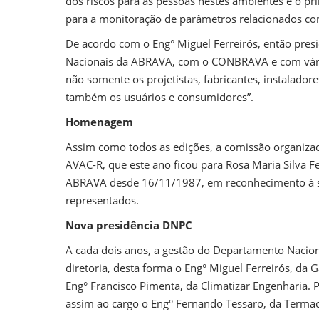
dos riscos para as pessoas nestes ambientes é o prin
para a monitoração de parâmetros relacionados co
De acordo com o Eng° Miguel Ferreirós, então pres
Nacionais da ABRAVA, com o CONBRAVA e com vária
não somente os projetistas, fabricantes, instalad
também os usuários e consumidores”.
Homenagem
Assim como todos as edições, a comissão organiz
AVAC-R, que este ano ficou para Rosa Maria Silva 
ABRAVA desde 16/11/1987, em reconhecimento à sua
representados.
Nova presidência DNPC
A cada dois anos, a gestão do Departamento Nacion
diretoria, desta forma o Eng° Miguel Ferreirós, da 
Eng° Francisco Pimenta, da Climatizar Engenharia. P
assim ao cargo o Eng° Fernando Tessaro, da Terma