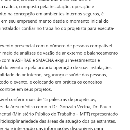
a cadeia, composta pela instalação, operação e
xito na concepção em ambientes internos seguros, é
ida em seu empreendimento desde o momento inicial do
instalador confiar no trabalho do projetista para executá-
o evento presencial com o número de pessoas compatível
meio de análises de vazão de ar externo e balanceamento
 com a ASHRAE e SMACNA exigiu investimentos e
 do evento e pela própria operação de suas instalações.
alidade do ar interno, segurança e saúde das pessoas,
odo o evento, e colocando em prática os conceitos
ncontroe em seus projetos.
vel conferir mais de 15 palestras de projetistas,
tes da área médica como o Dr. Gonzalo Vecina, Dr. Paulo
ntal (Ministério Público do Trabalho – MPT) representado
tidisciplinariedade das áreas de atuação dos palestrantes,
nergia e integração das informações disponíveis para