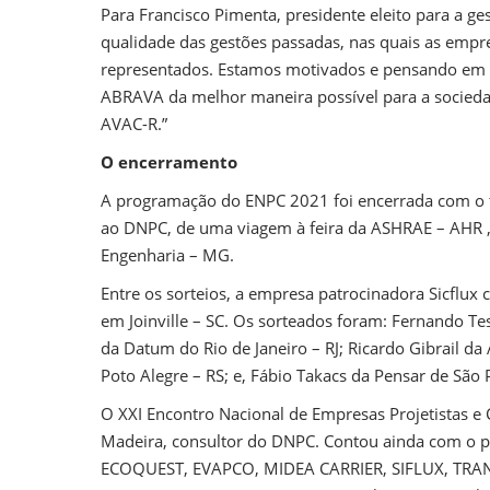
Para Francisco Pimenta, presidente eleito para a g
qualidade das gestões passadas, nas quais as empr
representados. Estamos motivados e pensando em n
ABRAVA da melhor maneira possível para a socie
AVAC-R.”
O encerramento
A programação do ENPC 2021 foi encerrada com o tr
ao DNPC, de uma viagem à feira da ASHRAE – AHR , 
Engenharia – MG.
Entre os sorteios, a empresa patrocinadora Sicflux 
em Joinville – SC. Os sorteados foram: Fernando T
da Datum do Rio de Janeiro – RJ; Ricardo Gibrail da
Poto Alegre – RS; e, Fábio Takacs da Pensar de São 
O XXI Encontro Nacional de Empresas Projetistas e
Madeira, consultor do DNPC. Contou ainda com o p
ECOQUEST, EVAPCO, MIDEA CARRIER, SIFLUX, TRANE