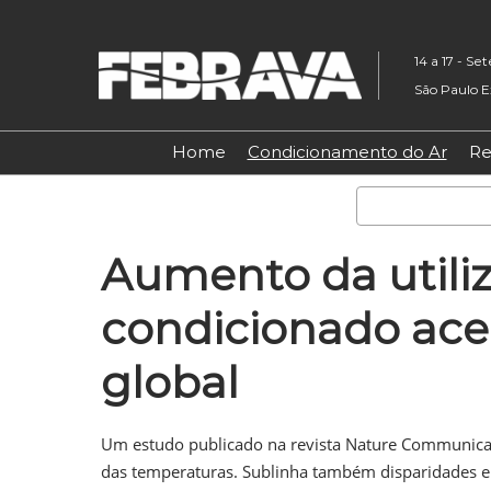
Pular
para
14 a 17 - S
o
São Paulo E
conteúdo
Home
Condicionamento do Ar
Re
Aumento da utiliz
condicionado ace
global
Um estudo publicado na revista Nature Communicat
das temperaturas. Sublinha também disparidades e