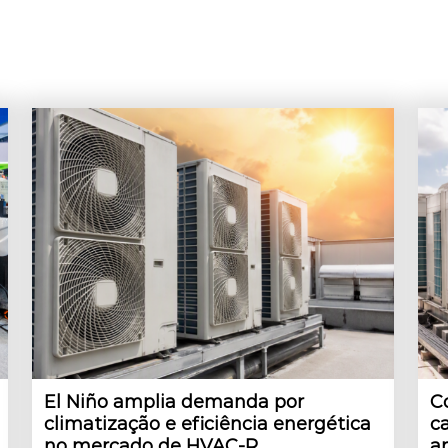
El Niño amplia demanda por
C
climatização e eficiência energética
c
no mercado de HVAC-R
a