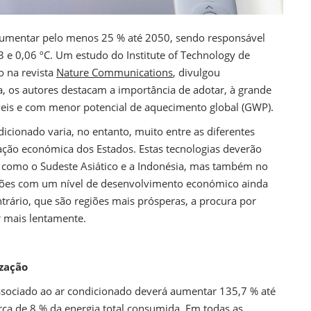
aumentar pelo menos 25 % até 2050, sendo responsável
 e 0,06 ºC. Um estudo do Institute of Technology de
o na revista
Nature Communications
, divulgou
ta, os autores destacam a importância de adotar, à grande
áveis e com menor potencial de aquecimento global (GWP).
icionado varia, no entanto, muito entre as diferentes
ção económica dos Estados. Estas tecnologias deverão
s, como o Sudeste Asiático e a Indonésia, mas também no
regiões com um nível de desenvolvimento económico ainda
trário, que são regiões mais prósperas, a procura por
 mais lentamente.
ização
ssociado ao ar condicionado deverá aumentar 135,7 % até
a de 8 % da energia total consumida. Em todas as