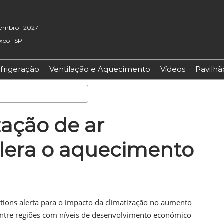
etembro | 2027
xpo | SP
frigeração
Ventilação e Aquecimento
Vídeos
Pavilh
Pesquisa
ação de ar
lera o aquecimento
ions alerta para o impacto da climatização no aumento
ntre regiões com níveis de desenvolvimento económico