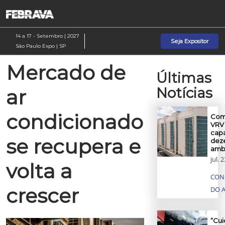
Pular
A
para
p
o
d
14 a 17 - Setembro | 2027
Seja Expositor
conteúdo
n
São Paulo Expo | SP
Mercado de
Últimas
Notícias
ar
condicionado
Com
VRV 
cap
se recupera e
dez
amb
jul. 
volta a
CON
crescer
DO 
“Cui