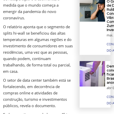
O Gu
medida que o mundo começa a
de D
Ruíd
emergir da pandemia do novo
Con
coronavírus.
Vibr
Com
Zum
O relatório aponta que o segmento de
Inve
splits hi-wall se beneficiou das altas
mai. 
temperaturas em algumas regiões e do
CON
investimento de consumidores em suas
DO 
residências, uma vez que as pessoas,
quando podem, continuam
trabalhando, de forma total ou parcial,
Dem
cond
em casa.
fica
Bras
O setor de data center também está se
anos
fortalecendo, em decorrência de
abr 
compras online e atividades de
CON
construção, turismo e investimentos
DO 
públicos, revela o documento.