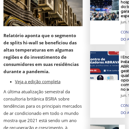
hosp
do t
gar
espe
jun. 
CON
Relatório aponta que o segmento
DO 
de splits hi-wall se beneficiou das
altas temperaturas em algumas
regiões e do investimento de
I En
Inst
consumidores em suas residências
ABR
durante a pandemia.
gest
qual
opor
Veja a edição completa
comp
no 
A última atualização semestral da
jun. 
consultoria britânica BSRIA sobre
CON
tendências para os principais mercados
DO 
de ar condicionado em todo o mundo
mostra que 2021 está sendo um ano
de recuperação e crescimento, à