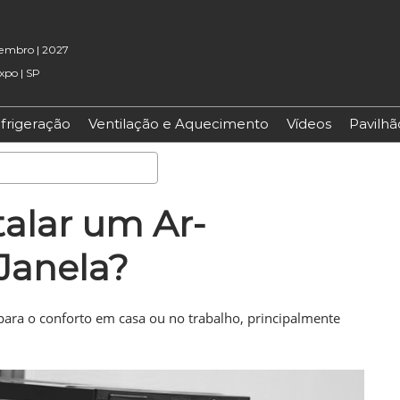
etembro | 2027
xpo | SP
frigeração
Ventilação e Aquecimento
Vídeos
Pavilh
Pesquisa
alar um Ar-
Janela?
ara o conforto em casa ou no trabalho, principalmente