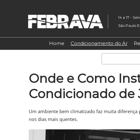
Pular
para
14 a 17 - S
o
São Paulo E
conteúdo
Home
Condicionamento do Ar
Re
Onde e Como Inst
Condicionado de 
Um ambiente bem climatizado faz muita diferença p
nos dias mais quentes.