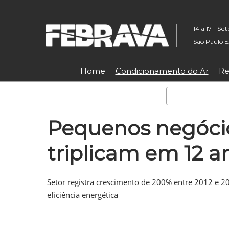
Pular
para
14 a 17 - S
o
São Paulo E
conteúdo
Home
Condicionamento do Ar
Re
Pequenos negóci
triplicam em 12 a
Setor registra crescimento de 200% entre 2012 e 
eficiência energética