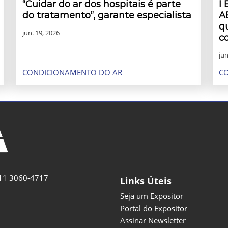
“Cuidar do ar dos hospitais é parte
I
do tratamento”, garante especialista
A
q
jun. 19, 2026
c
jun
CONDICIONAMENTO DO AR
C
11 3060-4717
Links Úteis
Seja um Expositor
Portal do Expositor
Assinar Newsletter