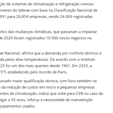
ão de sistemas de climatização e refrigeração cresceu
amento do Sebrae com base na Classificação Nacional de
.991 para 26.854 empresas, sendo 24.069 registradas
feitos das mudanças climáticas, que passaram a impactar
 de 2024 foram registrados 10.500 novos negócios no
rae Nacional, afirma que a demanda por conforto térmico e
a pelas altas temperaturas. De acordo com o Instituto
025 foi um dos mais quentes desde 1961. Em 2023, a
,5°C estabelecido pelo Acordo de Paris.
uscado maior qualificação técnica, com foco também na
% da redução de custos em micro e pequenas empresas
ntos de climatização, índice que sobe para 53% no caso da
chegar a 35 anos, reforça a necessidade de manutenção
equipamentos usados.