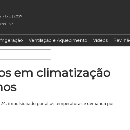
etembro | 2027
xpo | SP
frigeração
Ventilação e Aquecimento
Vídeos
Pavilh
Pesquisa
os em climatização
nos
2024, impulsionado por altas temperaturas e demanda por