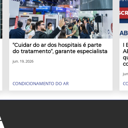
“Cuidar do ar dos hospitais é parte
I
do tratamento”, garante especialista
A
q
jun. 19, 2026
c
jun
CONDICIONAMENTO DO AR
C