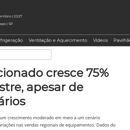
etembro | 2027
xpo | SP
frigeração
Ventilação e Aquecimento
Vídeos
Pavilh
Pesquisa
cionado cresce 75%
tre, apesar de
ários
a um crescimento moderado em meio a um cenário
ariações nas vendas regionais de equipamentos. Dados do