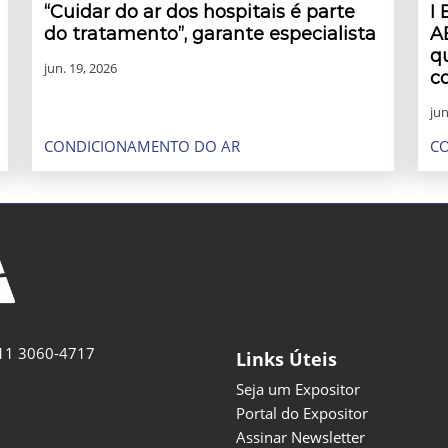
“Cuidar do ar dos hospitais é parte
I
do tratamento”, garante especialista
A
q
jun. 19, 2026
c
jun
CONDICIONAMENTO DO AR
C
11 3060-4717
Links Úteis
Seja um Expositor
Portal do Expositor
Assinar Newsletter