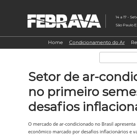
Pular
para
14 a 17 - S
o
São Paulo E
conteúdo
Home
Condicionamento do Ar
Re
Setor de ar-condi
no primeiro semes
desafios inflacion
O mercado de ar-condicionado no Brasil apresent
econômico marcado por desafios inflacionários e v