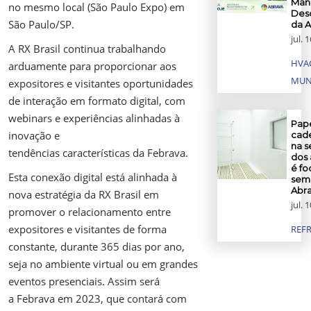
Mani
no mesmo local (São Paulo Expo) em
Des
São Paulo/SP.
da 
jul. 
A RX Brasil continua trabalhando
HVA
arduamente para proporcionar aos
MUN
expositores e visitantes oportunidades
de interação em formato digital, com
webinars e experiências alinhadas à
Pape
inovação e
cade
na s
tendências características da Febrava.
dos 
é fo
Esta conexão digital está alinhada à
semi
Abr
nova estratégia da RX Brasil em
jul. 
promover o relacionamento entre
expositores e visitantes de forma
REF
constante, durante 365 dias por ano,
seja no ambiente virtual ou em grandes
eventos presenciais. Assim será
a Febrava em 2023, que contará com