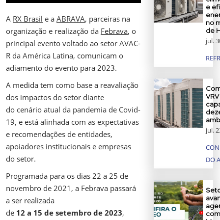
e ef
ener
A
RX Brasil
e a
ABRAVA
, parceiras na
no 
organização e realização da
Febrava
, o
de 
jul. 
principal evento voltado ao setor AVAC-
R da América Latina, comunicam o
REF
adiamento do evento para 2023.
A medida tem como base a reavaliação
Com
dos impactos do setor diante
VRV 
cap
do cenário atual da pandemia de Covid-
dez
amb
19, e está alinhada com as expectativas
jul. 
e recomendações de entidades,
apoiadores institucionais e empresas
CON
do setor.
DO 
Programada para os dias 22 a 25 de
novembro de 2021, a Febrava passará
Set
avan
a ser realizada
agen
de
12 a 15 de setembro de 2023
,
com