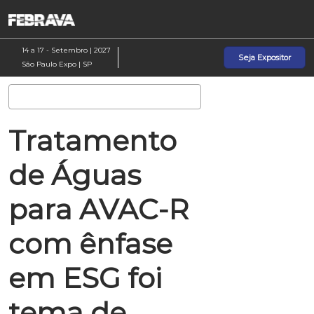
Pular
A
para
p
o
d
14 a 17 - Setembro | 2027
Seja Expositor
conteúdo
n
São Paulo Expo | SP
Pesquisa
Tratamento
de Águas
para AVAC-R
com ênfase
em ESG foi
tema de