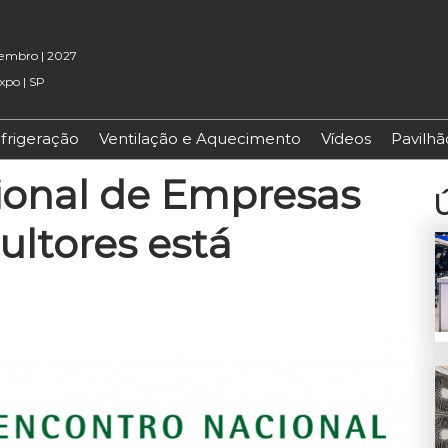
etembro | 2027
xpo | SP
frigeração
Ventilação e Aquecimento
Vídeos
Pavilh
ional de Empresas
Ú
ultores está