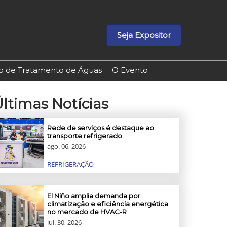
Seja Expositor
ão de Tratamento de Águas
O Evento
ltimas Notícias
Rede de serviços é destaque ao
transporte refrigerado
ago. 06, 2026
REFRIGERAÇÃO
El Niño amplia demanda por
climatização e eficiência energética
no mercado de HVAC-R
jul. 30, 2026