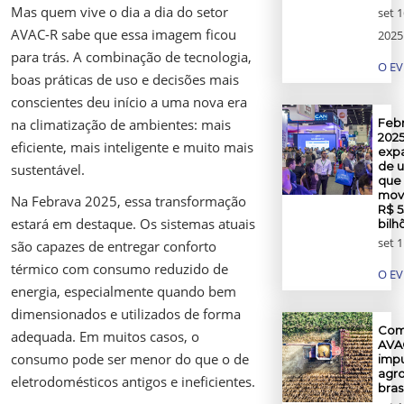
Mas quem vive o dia a dia do setor
set 1
AVAC-R sabe que essa imagem ficou
2025
para trás. A combinação de tecnologia,
O E
boas práticas de uso e decisões mais
conscientes deu início a uma nova era
Feb
na climatização de ambientes: mais
2025
eficiente, mais inteligente e muito mais
exp
de u
sustentável.
que
mov
Na Febrava 2025, essa transformação
R$ 5
estará em destaque. Os sistemas atuais
bilh
set 1
são capazes de entregar conforto
térmico com consumo reduzido de
O E
energia, especialmente quando bem
dimensionados e utilizados de forma
Com
adequada. Em muitos casos, o
AVA
consumo pode ser menor do que o de
impu
agr
eletrodomésticos antigos e ineficientes.
bras