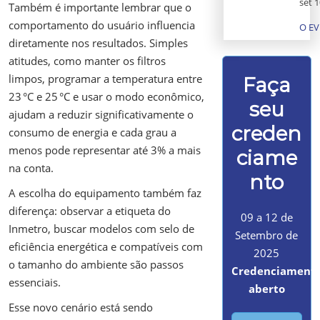
set 1
Também é importante lembrar que o
comportamento do usuário influencia
O E
diretamente nos resultados. Simples
atitudes, como manter os filtros
limpos, programar a temperatura entre
Faça
23 °C e 25 °C e usar o modo econômico,
seu
ajudam a reduzir significativamente o
creden
consumo de energia e cada grau a
menos pode representar até 3% a mais
ciame
na conta.
nto
A escolha do equipamento também faz
diferença: observar a etiqueta do
09 a 12 de
Inmetro, buscar modelos com selo de
Setembro de
eficiência energética e compatíveis com
2025
o tamanho do ambiente são passos
Credenciament
essenciais.
aberto
Esse novo cenário está sendo