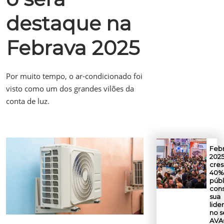
destaque na
Febrava 2025
Por muito tempo, o ar-condicionado foi
visto como um dos grandes vilões da
conta de luz.
Feb
202
cre
40%
públ
cons
sua
lide
no s
AVA