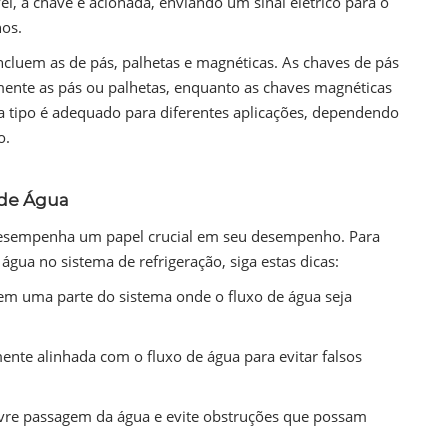
, a chave é acionada, enviando um sinal elétrico para o
nos.
ncluem as de pás, palhetas e magnéticas. As chaves de pás
mente as pás ou palhetas, enquanto as chaves magnéticas
a tipo é adequado para diferentes aplicações, dependendo
o.
 de Água
 desempenha um papel crucial em seu desempenho. Para
água no sistema de refrigeração, siga estas dicas:
 em uma parte do sistema onde o fluxo de água seja
ente alinhada com o fluxo de água para evitar falsos
ivre passagem da água e evite obstruções que possam