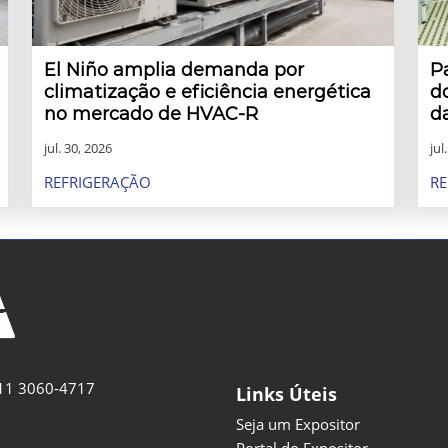
El Niño amplia demanda por
P
climatização e eficiência energética
d
no mercado de HVAC-R
d
jul. 30, 2026
jul
REFRIGERAÇÃO
RE
11 3060-4717
Links Úteis
Seja um Expositor
Portal do Expositor