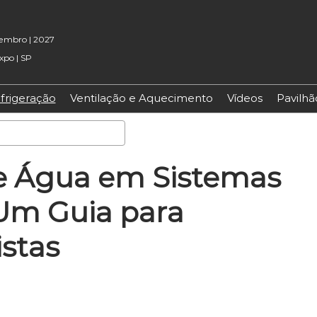
etembro | 2027
xpo | SP
frigeração
Ventilação e Aquecimento
Vídeos
Pavilh
Pesquisa
e Água em Sistemas
 Um Guia para
istas