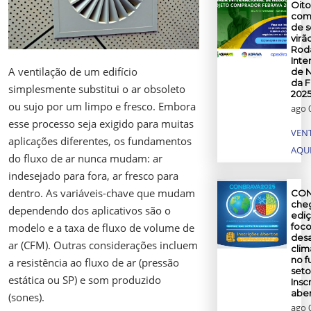
Oito
com
de s
virã
Rod
Inte
A ventilação de um edifício
de 
da 
simplesmente substitui o ar obsoleto
202
ou sujo por um limpo e fresco. Embora
ago 
esse processo seja exigido para muitas
VENT
aplicações diferentes, os fundamentos
AQU
do fluxo de ar nunca mudam: ar
indesejado para fora, ar fresco para
dentro. As variáveis-chave que mudam
CON
cheg
dependendo dos aplicativos são o
edi
modelo e a taxa de fluxo de volume de
foco
desa
ar (CFM). Outras considerações incluem
clim
no f
a resistência ao fluxo de ar (pressão
seto
estática ou SP) e som produzido
Insc
aber
(sones).
ago 