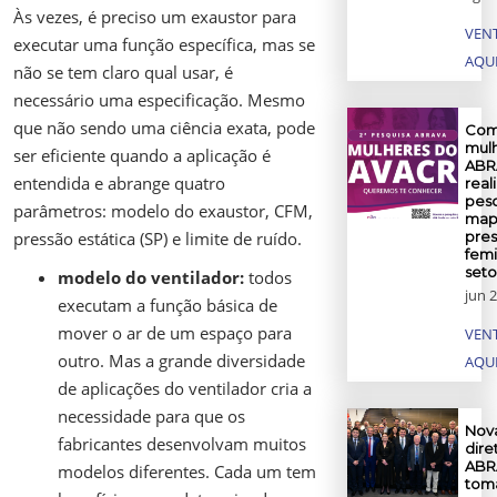
Às vezes, é preciso um exaustor para
VENT
executar uma função específica, mas se
AQU
não se tem claro qual usar, é
necessário uma especificação. Mesmo
que não sendo uma ciência exata, pode
Com
mul
ser eficiente quando a aplicação é
ABR
entendida e abrange quatro
reali
pesq
parâmetros: modelo do exaustor, CFM,
map
pressão estática (SP) e limite de ruído.
pre
femi
set
modelo do ventilador:
todos
jun 2
executam a função básica de
mover o ar de um espaço para
VENT
outro. Mas a grande diversidade
AQU
de aplicações do ventilador cria a
necessidade para que os
Nov
fabricantes desenvolvam muitos
dire
ABR
modelos diferentes. Cada um tem
tom