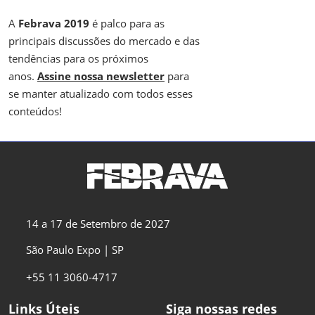
A
Febrava 2019
é palco para as
principais discussões do mercado e das
tendências para os próximos
anos.
Assine nossa newsletter
para
se manter atualizado com todos esses
conteúdos!
14 a 17 de Setembro de 2027
São Paulo Expo | SP
+55 11 3060-4717
Links Úteis
Siga nossas redes