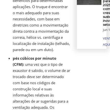
benefícios para determinadas
para
202
aplicações. O truque é encontrar
com
o mais adequado para suas
cre
sust
necessidades, com base em
inov
diretrizes como a movimentação
set
jun 1
direta contra a movimentação da
correia, hélice vs. centrífuga e
VENT
localização de instalação (telhado,
AQU
parede ou em um duto).
pés cúbicos por minuto
(CFM):
uma vez que o tipo de
exaustor é sabido, o volume de ar
trocado deve ser determinado
com base nos códigos de
construção local e suas
informações relativas às
alterações de ar sugeridas para a
ventilação adequada. Os